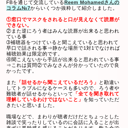
FBを通じて交流している
Reem Mohamedさんの
コラム№7
からいくつか抜粋して紹介しました。
①窓口でマスクをされると口が見えなくて読唇が
できない。
②また逆にろう者はみんな読唇が出来ると思われ
ている事
➂補聴器をつけていると聞こえていると思われて
早口で話される事⇒静かな場所で1対1でなければ
補聴効果は限定的です。
④聞こえないから手話が出来ると思われている事
⇒これは質問②でみなさんが分かっていたので良
かったです。
また
「話せるから聞こえているだろう」
と勘違い
してトラブルになるケースも多いので、ろう者や
難聴者が話せるからといって
「全てを聞き取れて
理解しているわけではないこと」
を知っていただ
きたいと思いました。
職場などで、まわりが聴者だけだとちょっとした
雑談で笑ったりしているのに会話に入ることが出