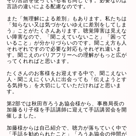
その言語を使っている者も同じです。必要なのは
言語の違いによる配慮なのです。
また「無理解による差別」もあります。私たちは
「知らない又は気づかないゆえに差別をしてしま
う」ことがたくさんあります。聴覚障害は見えな
い障害なので、「聞こえていないこと」「困って
いること」が分かりづらいのです。聞こえ方も人
それぞれですので必要な対応もそれぞれ違いま
す。聞こえのバリアフリーへの理解がもっと広が
ってくれればと思います。
たくさんのお客様をお迎えする中で、聞こえない
人・聞こえにくい人に出会っても「伝えようとす
る気持ち」を大切にしていただければと思いま
す。
第2部では秋田市ろうあ協会様から、事務局長の
加藤るり子様を手話講師に迎えて手話講習会を開
催しました。
加藤様からは自己紹介で、聴力が落ちていく中で
「手話を勧められたこと」「ろうあ協会の仲間が