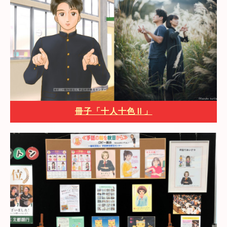
冊子「十人十色Ⅱ」