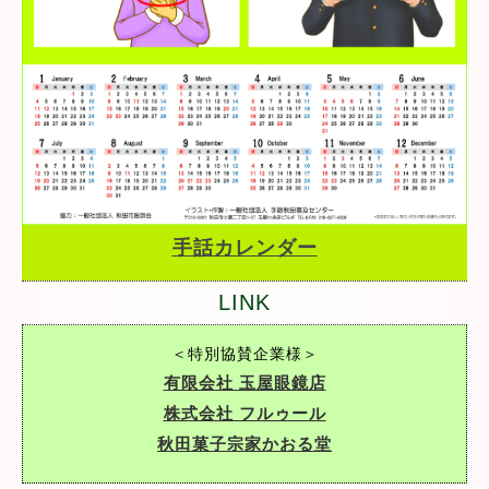
手話カレンダー
LINK
＜特別協賛企業様＞
有限会社 玉屋眼鏡店
株式会社 フルゥール
秋田菓子宗家かおる堂