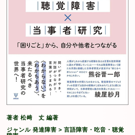
著者 松﨑 丈 編著
ジャンル 発達障害 > 言語障害・吃音・聴覚