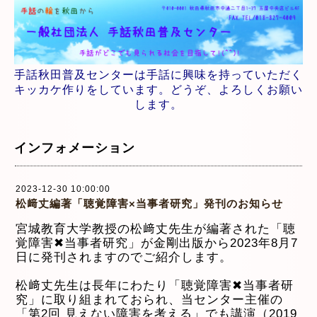
手話秋田普及センターは手話に興味を持っていただく
キッカケ作りをしています。どうぞ、よろしくお願い
します。
インフォメーション
2023-12-30 10:00:00
松﨑丈編著「聴覚障害×当事者研究」発刊のお知らせ
宮城教育大学教授の松﨑丈先生が編著された「聴
覚障害✖当事者研究」が金剛出版から2023年8月7
日に発刊されますのでご紹介します。
松﨑丈先生は長年にわたり「聴覚障害✖当事者研
究」に取り組まれておられ、当センター主催の
「第2回 見えない障害を考える」でも講演（2019