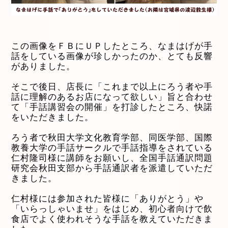
この画像をＦＢにＵＰしたところ、なまはげが手
話をしている画像が珍しかったのか、とても反響
がありました。
そこで後日、店長に「これまで以上にろう者や手
話に理解のあるお店になって欲しい」旨と合わせ
て「手話講習会の開催」を打診したところ、快諾
をいただきました。
ろう者で秋田大学文化教育学部、同医学部、国際
教養大学の手話サークルで手話指導をされている
仁村隆司様に講師をお願いし、全国手話通訳問題
研究会秋田支部から手話通訳者を派遣していただ
きました。
仁村様には参加された皆様に「ありがとう」や
「いらっしゃいませ」をはじめ、初心者向けで飲
食店でよく使われそうな手話を教えていただきま