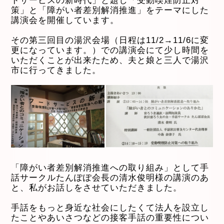
ドサービスの新時代」と題し「受動喫煙防止対
策」と「障がい者差別解消推進」をテーマにした
講演会を開催しています。
その第三回目の湯沢会場（日程は11/2→11/6に変
更になっています。）での講演会にて少し時間を
いただくことが出来たため、夫と娘と三人で湯沢
市に行ってきました。
「障がい者差別解消推進への取り組み」として手
話サークルたんぽぽ会長の清水俊明様の講演のあ
と、私がお話しをさせていただきました。
手話をもっと身近な社会にしたくて法人を設立し
たことやあいさつなどの接客手話の重要性につい