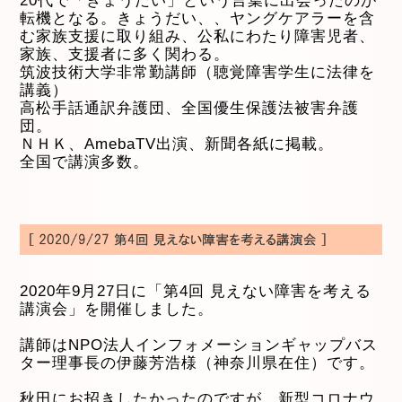
20代で「きょうだい」という言葉に出会ったのが
転機となる。きょうだい、、ヤングケアラーを含
む家族支援に取り組み、公私にわたり障害児者、
家族、支援者に多く関わる。
筑波技術大学非常勤講師（聴覚障害学生に法律を
講義）
高松手話通訳弁護団、全国優生保護法被害弁護
団。
ＮＨＫ、AmebaTV出演、新聞各紙に掲載。
全国で講演多数。
2020年9月27日に「第4回 見えない障害を考える
講演会」を開催しました。
講師はNPO法人インフォメーションギャップバス
ター理事長の伊藤芳浩様（神奈川県在住）です。
秋田にお招きしたかったのですが、新型コロナウ