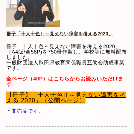
冊子「十人十色Ⅱ～見えない障害を考える2020」
冊子「十人十色～見えない障害を考える2020」
（A4版/全58P)を750冊作製し、学校等に無料配布
しました。
一般財団法人秋田県教育関係職員互助会助成事業
です。
全ページ（40P）はこちらからお読みいただけま
す↓
【冊子】「十人十色Ⅱ～見えない障害を考
える 2020」（公開ページ）
＊非売品です。